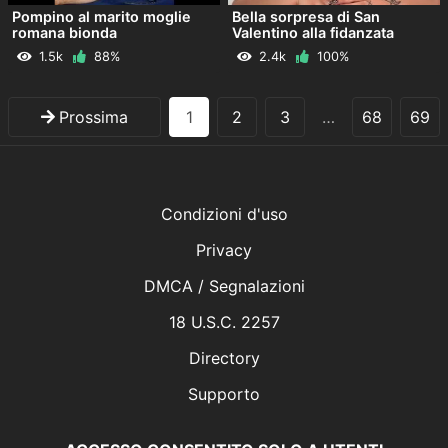
Pompino al marito moglie
Bella sorpresa di San
romana bionda
Valentino alla fidanzata
1.5k
88%
2.4k
100%
Prossima
1
2
3
…
68
69
Condizioni d'uso
Privacy
DMCA / Segnalazioni
18 U.S.C. 2257
Directory
Supporto