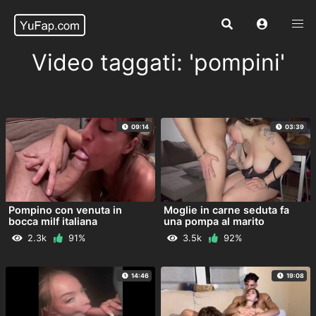
Video taggati: 'pompini'
09:14
03:39
Pompino con venuta in
Moglie in carne seduta fa
bocca milf italiana
una pompa al marito
2.3k
91%
3.5k
92%
14:46
19:08