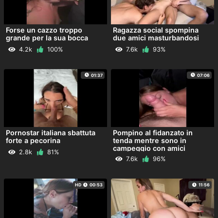
Forse un cazzo troppo
Ragazza social spompina
grande per la sua bocca
due amici masturbandosi
4.2k
100%
7.6k
93%
01:37
07:06
Pornostar italiana sbattuta
Pompino al fidanzato in
forte a pecorina
tenda mentre sono in
campeggio con amici
2.8k
81%
7.6k
96%
HD
00:53
11:56