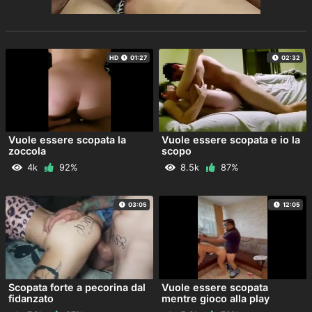
HD
01:27
02:32
Vuole essere scopata la
Vuole essere scopata e io la
zoccola
scopo
4k
92%
8.5k
87%
03:05
12:05
Scopata forte a pecorina dal
Vuole essere scopata
fidanzato
mentre gioco alla play