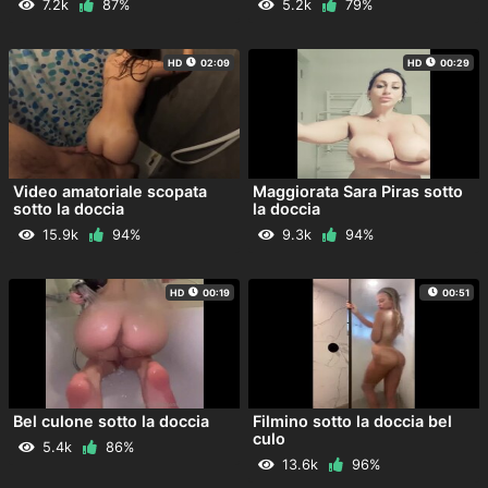
7.2k
87%
5.2k
79%
HD
02:09
HD
00:29
Video amatoriale scopata
Maggiorata Sara Piras sotto
sotto la doccia
la doccia
15.9k
94%
9.3k
94%
HD
00:19
00:51
Bel culone sotto la doccia
Filmino sotto la doccia bel
culo
5.4k
86%
13.6k
96%