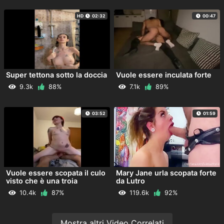
HD
02:32
00:47
Super tettona sotto la doccia
Vuole essere inculata forte
9.3k
88%
7.1k
89%
03:52
01:59
Vuole essere scopata il culo
Mary Jane urla scopata forte
visto che è una troia
da Lutro
10.4k
87%
119.6k
92%
Mostra altri Video Correlati