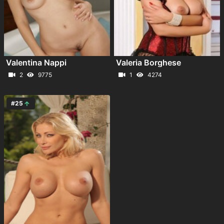
Valentina Nappi
Valeria Borghese
2
9775
1
4274
#25