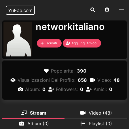
networkitaliano
Iscriviti
Aggiungi Amico
Popolarità:
390
Visualizzazioni Del Profilo:
658
Video:
48
Album:
0
Followers:
0
Amici:
0
Stream
Video (48)
Album (0)
Playlist (0)